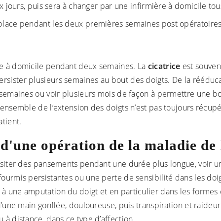
 jours, puis sera à changer par une infirmière à domicile tou
 place pendant les deux premières semaines post opératoires
ère à domicile pendant deux semaines. La
cicatrice
est souven
sister plusieurs semaines au bout des doigts. De la rééducat
rs semaines ou voir plusieurs mois de façon à permettre une 
l’ensemble de l’extension des doigts n’est pas toujours récupér
atient.
 d'une opération de la maladie d
siter des pansements pendant une durée plus longue, voir une
ourmis persistantes ou une perte de sensibilité dans les doig
 à une amputation du doigt et en particulier dans les formes
n d’une main gonflée, douloureuse, puis transpiration et raide
 à distance, dans ce type d’affection.