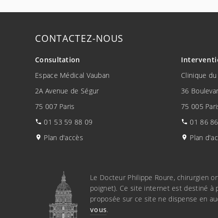
CONTACTEZ-NOUS
Intervent
Consultation
Clinique du
Espace Médical Vauban
36 Boulevar
2A Avenue de Ségur
75 005 Pari
75 007 Paris
01 86 86
01 53 59 88 09
Plan d'a
Plan d'accès
Le Docteur Philippe Roure, chirurgien o
poignet). Ce site internet est destiné à 
proposée sur ce site ne dispense en au
vous
.