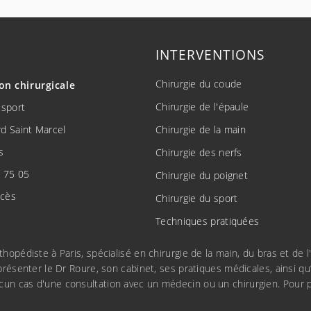
INTERVENTIONS
Chirurgie du coude
ion
chirurgicale
Chirurgie de l'épaule
 sport
d Saint Marcel
Chirurgie de la main
s
Chirurgie des nerfs
 75 05
Chirurgie du poignet
ccès
Chirurgie du sport
Techniques pratiquées
rthopédiste à Paris, spécialisé en chirurgie de la main, du bras et d
présenter le Dr Roure, son cabinet, ses pratiques médicales, ainsi qu’
cun cas d'une consultation avec un médecin ou un chirurgien. Pour p