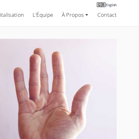
🇬🇧
English
talisation
L'Équipe
À Propos
Contact