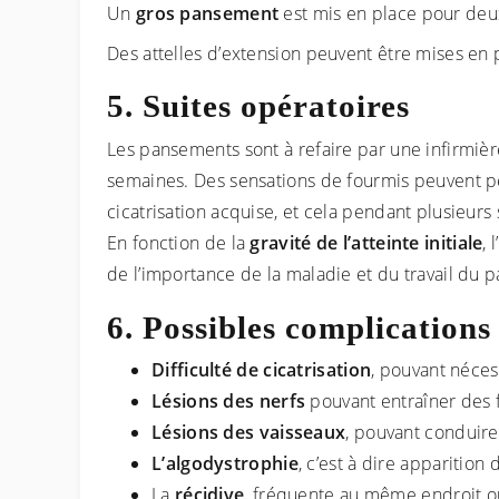
Un
gros pansement
est mis en place pour deux
Des attelles d’extension peuvent être mises en
Suites opératoires
Les pansements sont à refaire par une infirmi
semaines. Des sensations de fourmis peuvent per
cicatrisation acquise, et cela pendant plusieu
En fonction de la
gravité de l’atteinte initiale
, 
de l’importance de la maladie et du travail du p
Possibles complications
Difficulté de cicatrisation
, pouvant néces
Lésions des nerfs
pouvant entraîner des f
Lésions des vaisseaux
, pouvant conduire
L’algodystrophie
, c’est à dire apparitio
La
récidive
, fréquente au même endroit ou