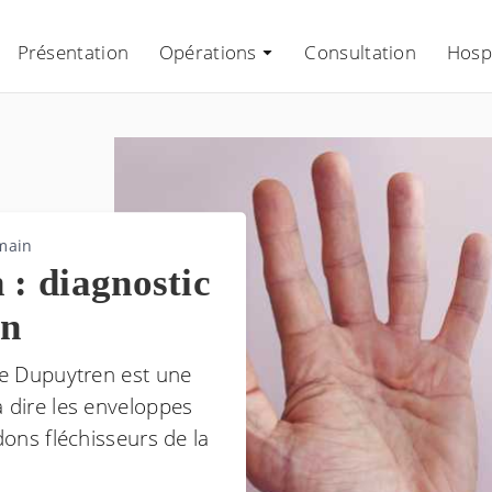
Présentation
Opérations
Consultation
Hospi
 main
: diagnostic
on
 de Dupuytren est une
à dire les enveloppes
dons fléchisseurs de la