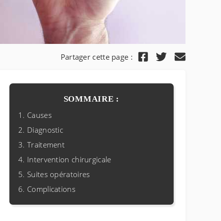
Partager cette page :
SOMMAIRE :
Causes
t
Diagnostic
Traitement
Intervention chirurgicale
Suites opératoires
Complications