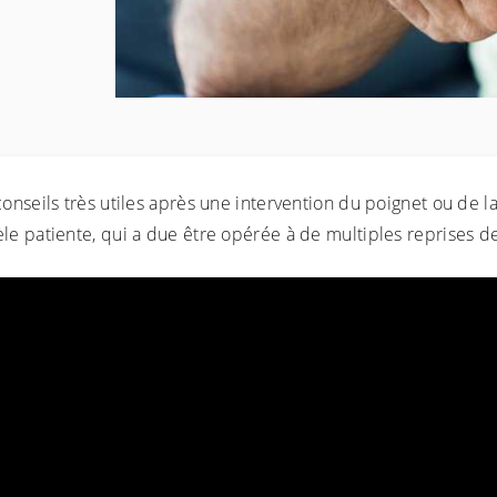
onseils très utiles après une intervention du poignet ou de l
e patiente, qui a due être opérée à de multiples reprises de s