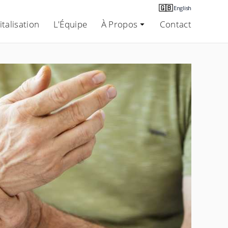
🇬🇧
English
talisation
L'Équipe
À Propos
Contact