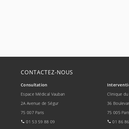
CONTACTEZ-NOUS
Intervent
Consultation
Clinique du
Espace Médical Vauban
36 Boulevar
2A Avenue de Ségur
75 005 Pari
75 007 Paris
01 86 86
01 53 59 88 09