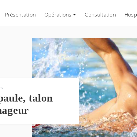
Présentation
Opérations
Consultation
Hospi
és
paule, talon
nageur