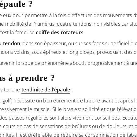
épaule ?
re eux pour permettre à la fois d’effectuer des mouvements d’él
e mobilité de l’humérus, quatre tendons, non visibles car sit
c’est la fameuse
coiffe des rotateurs
.
u tendon
, dans son épaisseur, ou sur ses faces superficielle 
dons voisins, sous épineux et long biceps, provoquant des do
urvenir lorsque ce phénomène aboutit progressivement à une 
ns à prendre ?
éviter une
tendinite de l’épaule
:
is, golf) nécessite un bon étirement de la zone avant et après 
essivement le muscle. Si le bras est sollicité et que l’élévati
es pauses régulières sont alors vivement conseillées. Ecouter 
n cours en cas de sensations de brûlures ou de douleurs, et
inites, il est préférable de réduire sa consommation de tabac