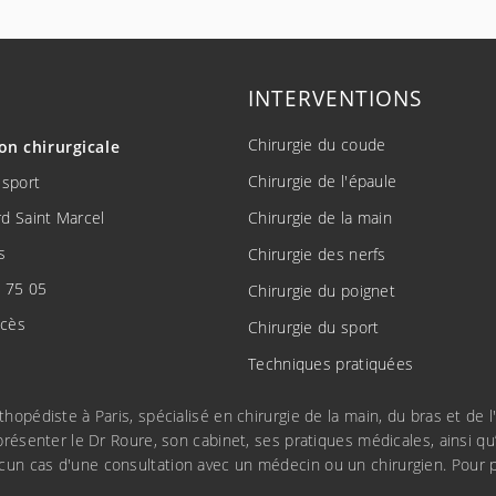
INTERVENTIONS
Chirurgie du coude
ion
chirurgicale
Chirurgie de l'épaule
 sport
d Saint Marcel
Chirurgie de la main
s
Chirurgie des nerfs
 75 05
Chirurgie du poignet
ccès
Chirurgie du sport
Techniques pratiquées
rthopédiste à Paris, spécialisé en chirurgie de la main, du bras et d
présenter le Dr Roure, son cabinet, ses pratiques médicales, ainsi qu’
cun cas d'une consultation avec un médecin ou un chirurgien. Pour p