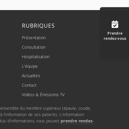
RUBRIQUES
Prendre
Présentation
rendez-vous
Consultation
Hospitalisation
L'équipe
Actualités
Contact
Vidéos & Émissions TV
e l'ensemble du membre supérieur (épaule, coude,
à l'information de ses patients. L'information
lus d'informations, vous pouvez
prendre rendez-