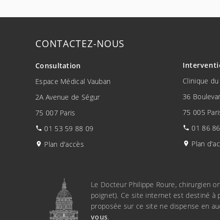
CONTACTEZ-NOUS
Intervent
Consultation
Clinique du
Espace Médical Vauban
36 Boulevar
2A Avenue de Ségur
75 005 Pari
75 007 Paris
01 86 86
01 53 59 88 09
Plan d'a
Plan d'accès
Le Docteur Philippe Roure, chirurgien o
poignet). Ce site internet est destiné à 
proposée sur ce site ne dispense en au
vous
.